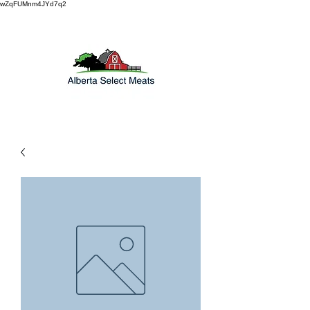
wZqFUMnm4JYd7q2