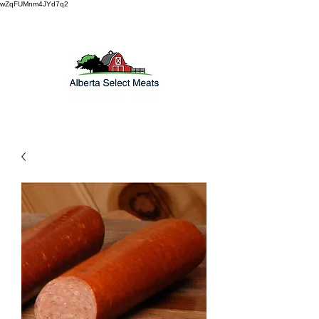
wZqFUMnm4JYd7q2